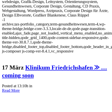
webdesign, Grafik-Design, Leitsystem, Orientierungssystem,
Gesundheitswesen, Corporate Design, Gestaltung, CD Praxis,
Webgestaltung, Wordpress, Arztpraxis, Corporate Design für Ärzte,
Design Elbvororte, Grafiker Blankenese, Claus Rüppel
-1
archive,tax-portfolio_category,term-gesundheitswesen,term-4,wp-
theme-bridge,bridge-core-3.3.3,locale-de-de,qode-page-transition-
enabled,ajax_fade,page_not_loaded,,vertical_menu_enabled,no_anim
title-hidden,qode_grid_1400,qode-content-sidebar-responsive,qode-
theme-ver-30.8.7.1,qode-theme-
bridge,disabled_footer_top,disabled_footer_bottom,qode_header_in_
js-composer js-comp-ver-8.4.1,vc_responsive
17 März
Klinikum Friedrichshafen ⨠ …
coming soon
Posted at 13:10h
in
Read More